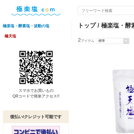
トップ
/
極楽塩・酵
極楽塩・酵素塩・波動の塩
極天塩
2
アイテム
スマホでお買いもの
QRコードで簡単アクセス!!
後払い/クレジット可能です