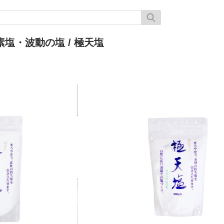
素塩・波動の塩
/ 極天塩